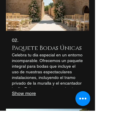
02.
Paquete Bodas Únicas
Celebra tu día especial en un entorno
incomparable. Ofrecemos un paquete
integral para bodas que incluye el
uso de nuestras espectaculares
instalaciones, incluyendo el tramo
privado de la muralla y el encantador
jardín. Deja que nuestro equipo te
Show more
ayude a crear momentos mágicos y
recuerdos para toda la vida en un
lugar con historia.