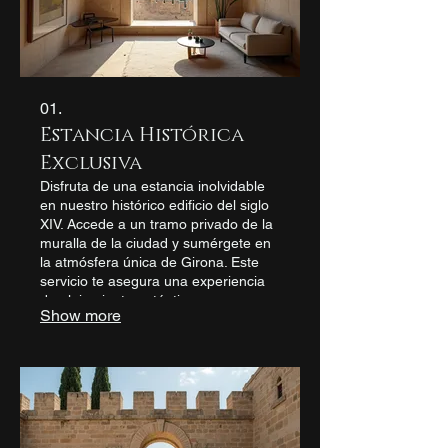
01.
Estancia Histórica
Exclusiva
Disfruta de una estancia inolvidable
en nuestro histórico edificio del siglo
XIV. Accede a un tramo privado de la
muralla de la ciudad y sumérgete en
la atmósfera única de Girona. Este
servicio te asegura una experiencia
de alojamiento auténtica y
Show more
memorable, perfecta para quienes
buscan algo verdaderamente
especial.