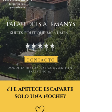
con reserva directa
Mejor precio
garantizado.
PALAU DELS ALEMANYS
SUITES-BOUTIQUE-MONUMENT
CONTACTO
Donde la historia se convierte en
experiencia.
¿Te apetece escaparte
solo una noche?