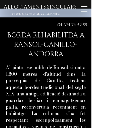
ALLOTJAMENTS SINGULARS
GIRONA- LA CERDANYA -
andorra
+34 674 76 52 59
BORDA REHABILITDA A
RANSOL-CANILLO-
ANDORRA
Al pintoresc poble de Ransol, situat a
1.800 metres d'altitud dins la
parròquia de Canillo, trobem
aquesta bordes tradicional del segle
XIX, una antiga edificació destinada a
guardar bestiar i emmagatzemar
palla, reconvertida recentment en
habitatge. La reforma s’ha fet
respectant escrupolosament les
normatives vigents de construcció i